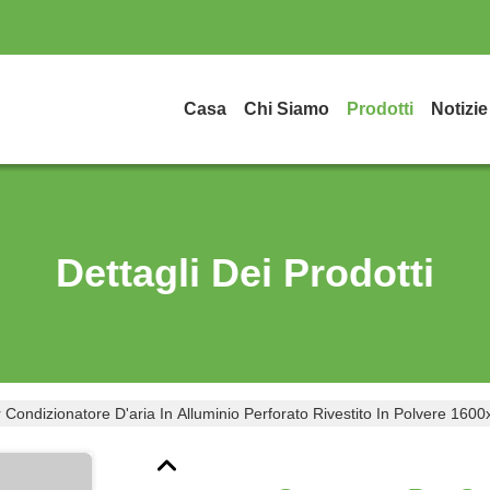
Casa
Chi Siamo
Prodotti
Notizie
Dettagli Dei Prodotti
 Condizionatore D'aria In Alluminio Perforato Rivestito In Polvere 1