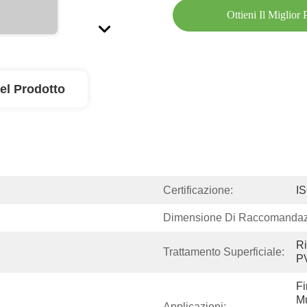
Ottieni Il Miglior
el Prodotto
Certificazione:
I
Dimensione Di Raccomandaz
Ri
Trattamento Superficiale:
P
Fi
Mu
Applicazioni: