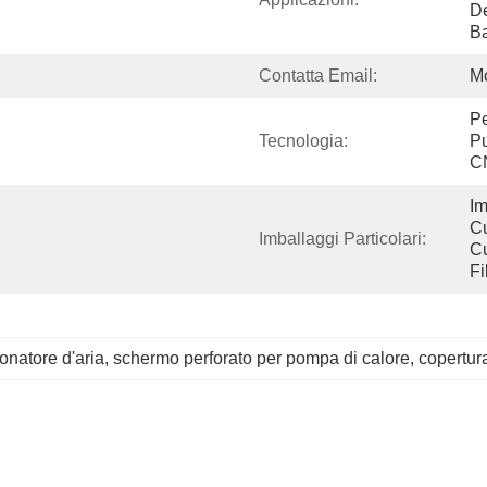
De
B
Contatta Email:
M
Pe
Tecnologia:
Pu
CN
Im
Cu
Imballaggi Particolari:
Cu
Fi
onatore d'aria
, 
schermo perforato per pompa di calore
, 
copertura