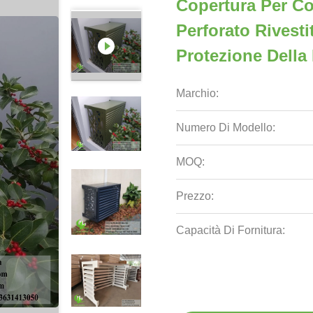
Copertura Per Co
Perforato Rivest
Protezione Della
Marchio:
Numero Di Modello:
MOQ:
Prezzo:
Capacità Di Fornitura: