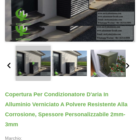
Copertura Per Condizionatore D'aria In
Alluminio Verniciato A Polvere Resistente Alla
Corrosione, Spessore Personalizzabile 2mm-
3mm
Marchio: