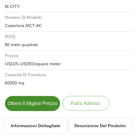
M-CITY
Numero Di Modello:
Copertura MCT-AC
MOQ:
80 metri quadrati
Prezzo:
USD25-USD55/square meter
Capacità Di Fornitura:
60000 mq
Ottieni Il Miglior Prezzo
Parla Adesso.
Informazioni Dettagliate
Descrizione Del Prodotto