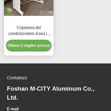
Copertura del
condizionatore d'aria in
alluminio rivestito in
Ottieni il miglior prezzo
polvere con dimensioni
personalizzate e
protezione UV per unità
di climatizzazione esterne
Contattaci
Foshan M-CITY Aluminum Co.,
Ltd.
E-mail