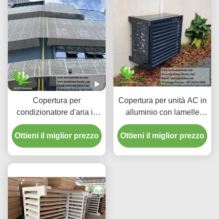
Copertura per
Copertura per unità AC in
condizionatore d'aria in
alluminio con lamelle
alluminio perforato
personalizzate da 45° e
Ottieni il miglior prezzo
verniciato a polvere,
Ottieni il miglior prezzo
finitura verniciata a
copertura per pompa di
polvere
calore, schermo metallico