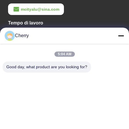
mcityalu@sina.com
Tempo di lavoro
8:00-22:00
Cherry
Il nostro indirizzo
5:04 AM
Indirizzo aziendale
Parco industriale Hegui, Lishui, Nanhai Foshan Guangdong
Good day, what product are you looking for?
P.R.China.
Indirizzo della fabbrica
Parco industriale Hegui, Lishui, Nanhai Foshan Guangdong
P.R.China.
tel
0086-13631413050