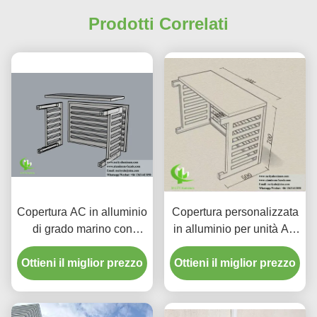
Prodotti Correlati
Copertura AC in alluminio
Copertura personalizzata
di grado marino con
in alluminio per unità AC
sistema modulare Easy-
con alette angolate di 45°
Fit e presa d'aria ottimale
Ottieni il miglior prezzo
Ottieni il miglior prezzo
e finitura verniciata a
per custodie per pompe di
polvere
calore