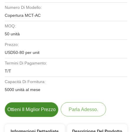
Numero Di Modello:
Copertura MCT-AC
MOQ:
50 unità
Prezzo:
USD50-80 per unit
Termini Di Pagamento:
T/T
Capacità Di Fornitura:
5000 unità al mese
Ottieni Il Miglior Prezzo
Parla Adesso.
Informazioni Dettagliate
Descrizione Del Prodotto