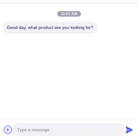
Il nostro indirizzo
11:07 AM
Indirizzo aziendale
Parco industriale Hegui, Lishui, Nanhai Foshan Guangdong
Good day, what product are you looking for?
P.R.China.
Indirizzo della fabbrica
Parco industriale Hegui, Lishui, Nanhai Foshan Guangdong
P.R.China.
tel
0086-13631413050
Cina Buona qualità facciata di alluminio perforata Fornitore.
-2026 Foshan M-CITY Aluminum Co., Ltd. Tutti i diritti riservati.
Politica sulla privacy
|
Mappa del sito