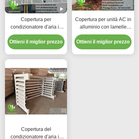
Copertura per
Copertura per unità AC in
condizionatore d'aria in
alluminio con lamelle
alluminio perforato
personalizzate da 45° e
Ottieni il miglior prezzo
verniciato a polvere,
Ottieni il miglior prezzo
finitura verniciata a
copertura per pompa di
polvere
calore, schermo metallico
Copertura del
condizionatore d'aria in