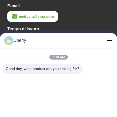
E-mail
mcityalu@sina.com
Tempo di lavoro
8:00-22:00
Cherry
Il nostro indirizzo
3:10 AM
Indirizzo aziendale
Parco industriale Hegui, Lishui, Nanhai Foshan Guangdong
Good day, what product are you looking for?
P.R.China.
Indirizzo della fabbrica
Parco industriale Hegui, Lishui, Nanhai Foshan Guangdong
P.R.China.
tel
0086-13631413050