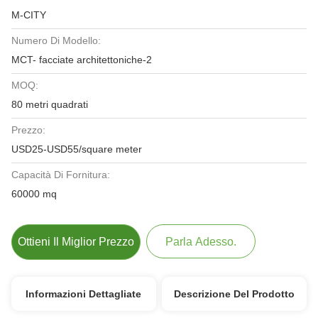
M-CITY
Numero Di Modello:
MCT- facciate architettoniche-2
MOQ:
80 metri quadrati
Prezzo:
USD25-USD55/square meter
Capacità Di Fornitura:
60000 mq
Ottieni Il Miglior Prezzo
Parla Adesso.
Informazioni Dettagliate
Descrizione Del Prodotto