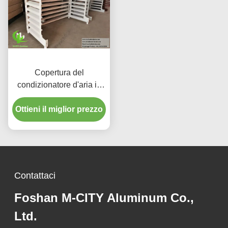
Copertura del
condizionatore d'aria in
alluminio rivestito in
Ottieni il miglior prezzo
polvere con dimensioni
personalizzate e
protezione UV per unità
di climatizzazione esterne
Contattaci
Foshan M-CITY Aluminum Co.,
Ltd.