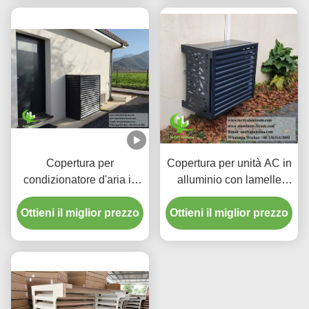
calore
Copertura per
Copertura per unità AC in
condizionatore d'aria in
alluminio con lamelle
alluminio verniciato a
personalizzate da 45° e
Ottieni il miglior prezzo
polvere resistente alla
Ottieni il miglior prezzo
finitura verniciata a
corrosione, spessore
polvere
personalizzabile 2mm-
3mm