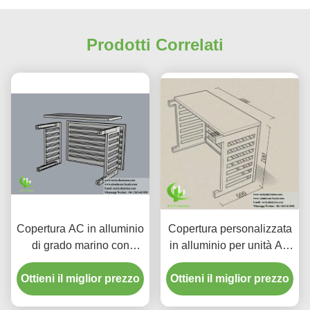
Prodotti Correlati
Copertura AC in alluminio
Copertura personalizzata
di grado marino con
in alluminio per unità AC
sistema modulare Easy-
con alette angolate di 45°
Fit e presa d'aria ottimale
Ottieni il miglior prezzo
Ottieni il miglior prezzo
e finitura verniciata a
per custodie per pompe di
polvere