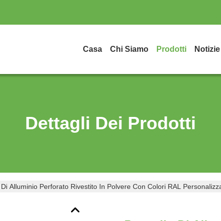
Casa
Chi Siamo
Prodotti
Notizie
Dettagli Dei Prodotti
 Di Alluminio Perforato Rivestito In Polvere Con Colori RAL Personalizz