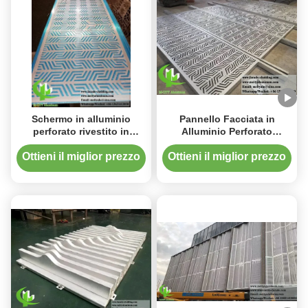
Schermo in alluminio
Pannello Facciata in
perforato rivestito in
Alluminio Perforato
polvere 1200x2400 mm con
Verniciato a Polvere
modelli personalizzabili per
1200x2400mm con
Ottieni il miglior prezzo
Ottieni il miglior prezzo
facciata e rivestimento
Schermo Metallico Tagliato
al Laser Personalizzato per
Rivestimento Murale