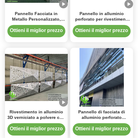
Pannello Facciata in
Pannello in alluminio
Metallo Personalizzato,
perforato per rivestimenti
Rivestimento Facciata in
metallici CNC
Alluminio Perforato
1200x2400mm verniciato a
Ottieni il miglior prezzo
Ottieni il miglior prezzo
Verniciato a Polvere
polvere per decorazione
facciate
Rivestimento in alluminio
Pannello di facciata di
3D verniciato a polvere con
alluminio perforato
colori RAL personalizzabili
rivestito in polvere con
e design perforato per
colori RAL personalizzabili
Ottieni il miglior prezzo
Ottieni il miglior prezzo
facciate metalliche
e spessore di 3 mm per