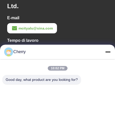
Ltd.
E-mail
mcityalu@sina.com
Tempo di lavoro
8:00-22:00
Cherry
Il nostro indirizzo
10:02 PM
Indirizzo aziendale
Parco industriale Hegui, Lishui, Nanhai Foshan Guangdong
Good day, what product are you looking for?
P.R.China.
Indirizzo della fabbrica
Parco industriale Hegui, Lishui, Nanhai Foshan Guangdong
P.R.China.
tel