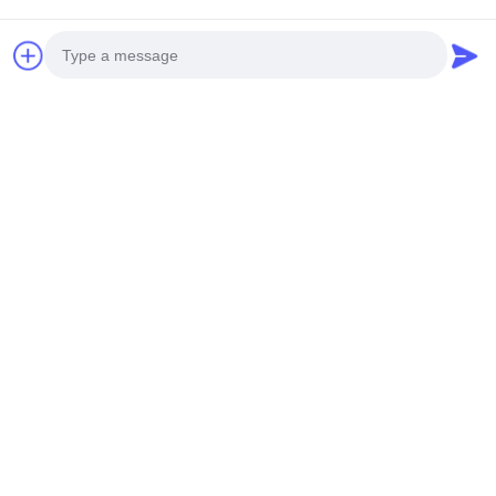
Photo
Specifiche tecniche
Video Call
Materiale
Fogli di lega di alluminio di alta
Audio Call
resistenza di qualità
Spessore comune
1.5mm, 2.0mm, 2.5mm, 3.0mm
Larghezza
Entro i 2000 mm
massima
Lunghezza
Entro 6000 mm
massima
Serie di leghe di
3003-H14 o 1100-H14