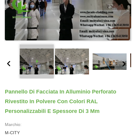
Pannello Di Facciata In Alluminio Perforato
Rivestito In Polvere Con Colori RAL
Personalizzabili E Spessore Di 3 Mm
Marchio:
M-CITY