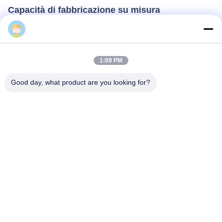
Capacità di fabbricazione su misura
Cherry
In qualità di produttore professionale, M-City Aluminum dispone di
un eccellente team di progettazione, di operai di fabbricazione
qualificati e di strutture CNC avanzate.Produciamo pannelli di
alluminio secondo le esigenze del cliente per le dimensioni,
1:09 PM
specifiche, forme, strutture, colori e budget competitivi.
Good day, what product are you looking for?
Forniamo supporto ingegneristico, comprese le misurazioni del
sito e i disegni della fabbrica, per garantire un'installazione fluida.
Processo di installazione semplice
Tutti i pannelli in alluminio sono prefabbricati secondo i disegni e i
disegni del cliente.e sigillanti per riempire gli spazi vuoti tra i
pannelli - rendendolo ideale per progetti di costruzione di involucri
e decorazioni.