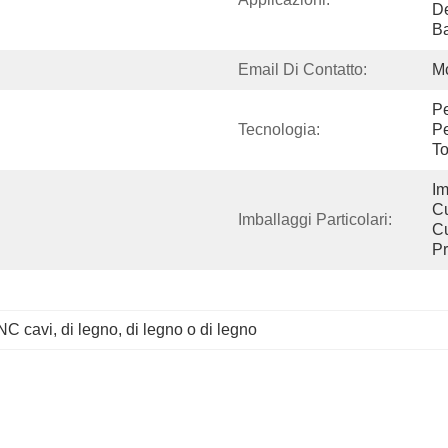
De
B
Email Di Contatto:
M
Pe
Tecnologia:
Pe
To
Im
Cu
Imballaggi Particolari:
Cu
Pr
CNC cavi
, 
di legno
, 
di legno o di legno