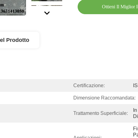
Ottieni Il Miglior
el Prodotto
Certificazione:
I
Dimensione Raccomandata:
In
Trattamento Superficiale:
D
Fi
Pa
Applicazioni: