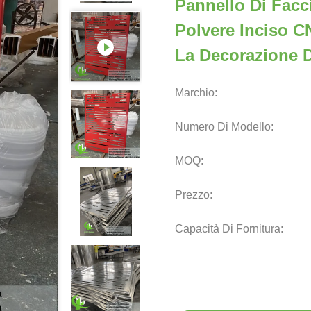
Pannello Di Facci
Polvere Inciso C
La Decorazione De
Marchio:
Numero Di Modello:
MOQ:
Prezzo:
Capacità Di Fornitura: