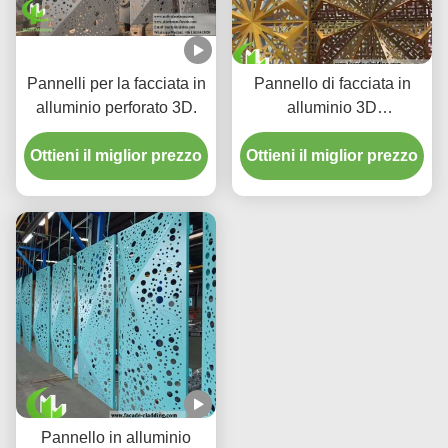
Pannelli per la facciata in
Pannello di facciata in
alluminio perforato 3D.
alluminio 3D
personalizzato con
Ottieni il miglior prezzo
Ottieni il miglior prezzo
opzioni di colore RAL
rivestite in polvere e
taglio CNC per gli esterni
degli edifici
Pannello in alluminio