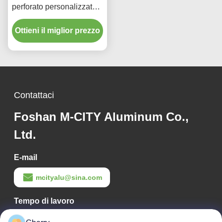
perforato personalizzato a
forma 3D per facciate di
Ottieni il miglior prezzo
hotel con finitura
verniciata a polvere
Contattaci
Foshan M-CITY Aluminum Co.,
Ltd.
E-mail
mcityalu@sina.com
Tempo di lavoro
8:00-22:00