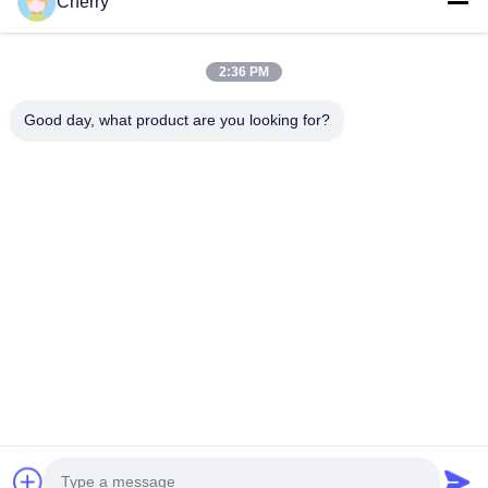
Cherry
Il nostro indirizzo
2:36 PM
Indirizzo aziendale
Parco industriale Hegui, Lishui, Nanhai Foshan Guangdong
Good day, what product are you looking for?
P.R.China.
Indirizzo della fabbrica
Parco industriale Hegui, Lishui, Nanhai Foshan Guangdong
P.R.China.
tel
0086-13631413050
Cina Buona qualità facciata di alluminio perforata Fornitore.
-2026 Foshan M-CITY Aluminum Co., Ltd. Tutti i diritti riservati.
Politica sulla privacy
|
Mappa del sito