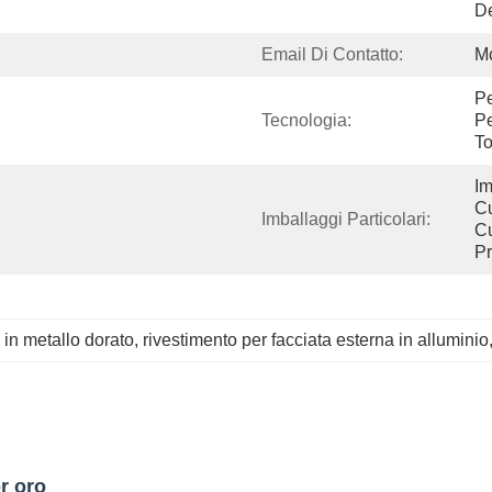
D
Email Di Contatto:
M
Pe
Tecnologia:
Pe
To
Im
Cu
Imballaggi Particolari:
Cu
Pr
 in metallo dorato
, 
rivestimento per facciata esterna in alluminio
r oro