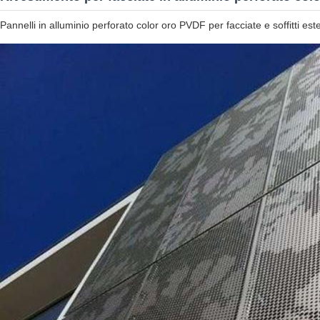
Pannelli in alluminio perforato color oro PVDF per facciate e soffitti este