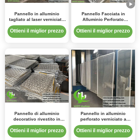
Pannello in alluminio
Pannello Facciata in
tagliato al laser verniciato
Alluminio Perforato
a polvere con colori RAL
Verniciato a Polvere
personalizzabili per
1200x2400mm con
Ottieni il miglior prezzo
Ottieni il miglior prezzo
rivestimenti di facciata in
Schermo Metallico Tagliato
spessore 3 mm
al Laser Personalizzato per
Rivestimento Murale
Pannello di alluminio
Pannello in alluminio
decorativo rivestito in
perforato verniciato a
polvere con colori RAL
polvere con colori RAL
personalizzabili e
personalizzabili e taglio
Ottieni il miglior prezzo
Ottieni il miglior prezzo
dimensioni standard
laser CNC per rivestimenti