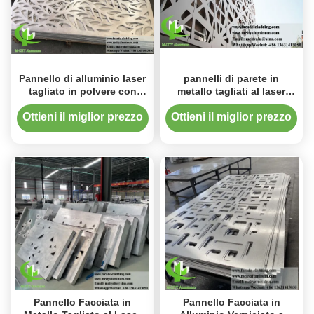
Pannello di alluminio laser
pannelli di parete in
tagliato in polvere con
metallo tagliati al laser
colori RAL personalizzati e
rivestiti in polvere con
dimensioni standard da
disegni personalizzabili e
Ottieni il miglior prezzo
Ottieni il miglior prezzo
1000x2000 mm per facciata
spessore di 3 mm per il
metallica decorativa
sistema di facciate degli
edifici
Pannello Facciata in
Pannello Facciata in