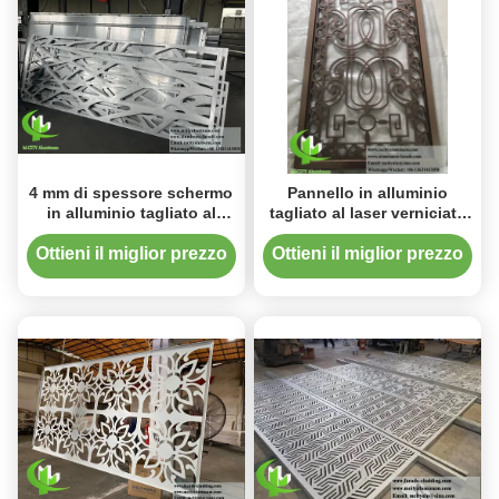
4 mm di spessore schermo
Pannello in alluminio
in alluminio tagliato al
tagliato al laser verniciato
laser con finitura rivestita
a polvere con colori RAL
in polvere per rivestimento
personalizzati in formato
Ottieni il miglior prezzo
Ottieni il miglior prezzo
di facciata personalizzabile
1200x2400mm per divisori
di stanze