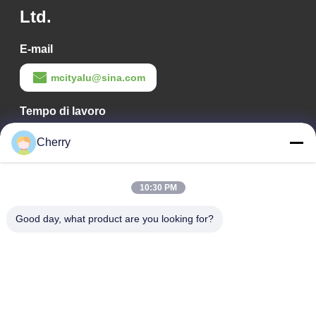
Ltd.
E-mail
mcityalu@sina.com
Tempo di lavoro
8:00-22:00
Cherry
Il nostro indirizzo
10:30 PM
Indirizzo aziendale
Parco industriale Hegui, Lishui, Nanhai Foshan Guangdong
Good day, what product are you looking for?
P.R.China.
Indirizzo della fabbrica
Parco industriale Hegui, Lishui, Nanhai Foshan Guangdong
P.R.China.
tel