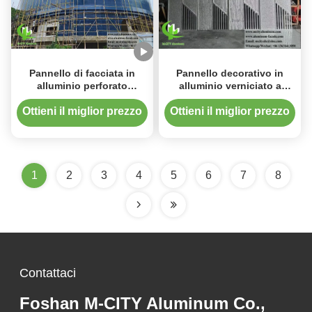
Pannello di facciata in
Pannello decorativo in
alluminio perforato
alluminio verniciato a
verniciato a polvere
polvere spesso 20 mm con
1200x2400mm tagliato al
motivi personalizzabili
Ottieni il miglior prezzo
Ottieni il miglior prezzo
laser CNC per rivestimenti
tagliati al laser
edilizi
1
2
3
4
5
6
7
8
Contattaci
Foshan M-CITY Aluminum Co.,