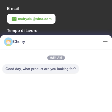
E-mail
mcityalu@sina.com
Tempo di lavoro
8:00-22:00
Cherry
Il nostro indirizzo
9:54 AM
Indirizzo aziendale
Parco industriale Hegui, Lishui, Nanhai Foshan Guangdong
Good day, what product are you looking for?
P.R.China.
Indirizzo della fabbrica
Parco industriale Hegui, Lishui, Nanhai Foshan Guangdong
P.R.China.
tel
0086-13631413050