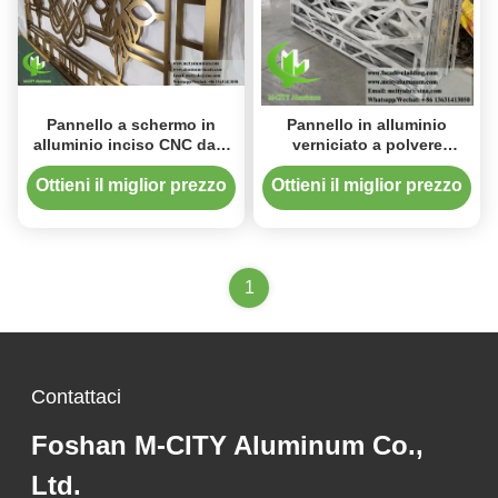
Pannello a schermo in
Pannello in alluminio
alluminio inciso CNC da 8
verniciato a polvere
mm con finitura verniciata
antiruggine con design ad
a polvere e motivi
albero per recinzioni e
Ottieni il miglior prezzo
Ottieni il miglior prezzo
personalizzabili per la
decorazioni di facciate
decorazione
1
Contattaci
Foshan M-CITY Aluminum Co.,
Ltd.