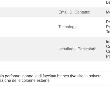
B
Email Di Contatto:
M
Pe
Tecnologia:
Pe
To
Im
Cu
Imballaggi Particolari:
Cu
Pr
nio perforato
, 
pannello di facciata bianco rivestito in polvere
, 
razione delle colonne esterne