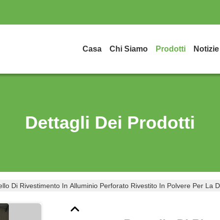
Casa
Chi Siamo
Prodotti
Notizie
Dettagli Dei Prodotti
llo Di Rivestimento In Alluminio Perforato Rivestito In Polvere Per L